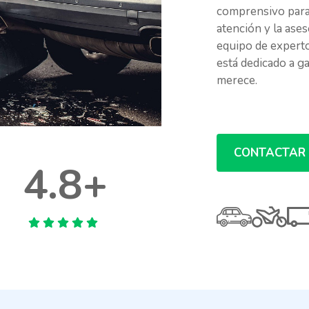
comprensivo para 
atención y la ase
equipo de experto
está dedicado a g
merece.
CONTACTAR
4.8+