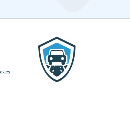
l
ookies