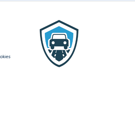
l
ookies