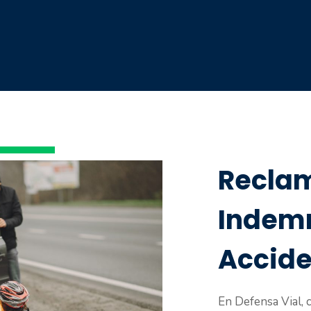
Recla
Indemn
Accide
En Defensa Vial,