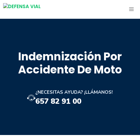
Saltar
ME
al
contenido
Indemnización Por
Accidente De Moto
¿NECESITAS AYUDA? ¡LLÁMANOS!
657 82 91 00